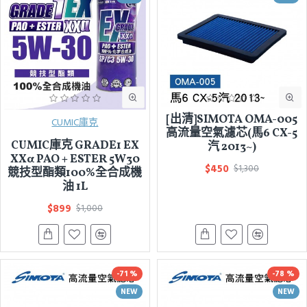
[出清]SIMOTA OMA-005
CUMIC庫克
高流量空氣濾芯(馬6 CX-5
CUMIC庫克 GRADE1 EX
汽 2013~)
XXα PAO + ESTER 5W30
$450
$1,300
競技型酯類100%全合成機
油 1L
$899
$1,000
-71 %
-78 %
NEW
NEW