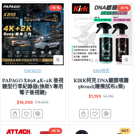
-10 %
-33 %
PAPAGO!
KIRK柯克
PAPAGO X898 4K+2K 後視
KIRK柯克 DNA鍍膜噴霧
鏡型行車紀錄器(換新Y專用
580ml(贈擦拭布2條)
電子後視鏡)
$1,199
$1,790
$16,900
$18,800
-25 %
HOT