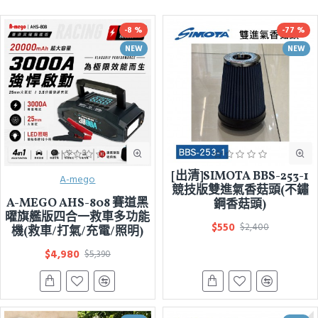
-8 %
-77 %
NEW
NEW
[出清]SIMOTA BBS-253-1
A-mego
競技版雙進氣香菇頭(不鏽
A-MEGO AHS-808 賽道黑
鋼香菇頭)
曜旗艦版四合一救車多功能
$550
$2,400
機(救車/打氣/充電/照明)
$4,980
$5,390