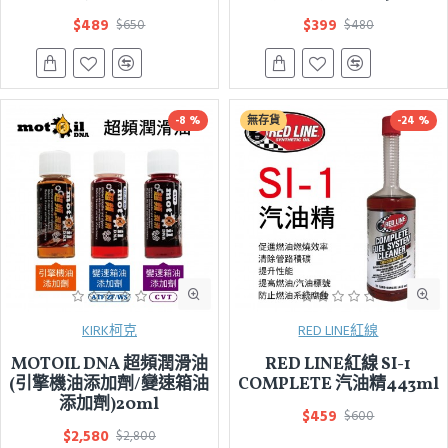
$489
$399
$650
$480
-8 %
無存貨
-24 %
KIRK柯克
RED LINE紅線
MOTOIL DNA 超頻潤滑油
RED LINE紅線 SI-1
(引擎機油添加劑/變速箱油
COMPLETE 汽油精443ml
添加劑)20ml
$459
$600
$2,580
$2,800