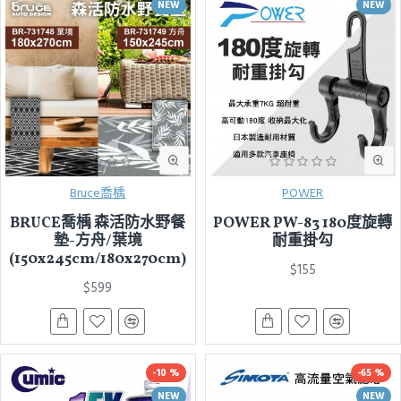
NEW
NEW
Bruce喬楀
POWER
BRUCE喬楀 森活防水野餐
POWER PW-83 180度旋轉
墊-方舟/葉境
耐重掛勾
(150x245cm/180x270cm)
$155
$599
-10 %
-65 %
NEW
NEW