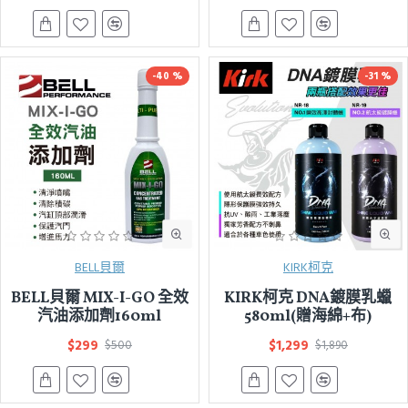
-40 %
-31 %
BELL貝爾
KIRK柯克
BELL貝爾 MIX-I-GO 全效
KIRK柯克 DNA鍍膜乳蠟
汽油添加劑160ml
580ml(贈海綿+布)
$299
$1,299
$500
$1,890