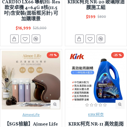
CARDIO LX66 導航Hi-Res
KIRK柯克 NR-20 玻璃除油
款安卓機 4+64G 8核(11.5
膜施工組
吋)含安裝(面板框另計) 可
$599
$800
加購環景
$16,999
$25,000
-11 %
-25 %
AimeeLife
KIRK柯克
【SGS檢驗】Aimee Life
KIRK柯克 NR-11 高效能雨