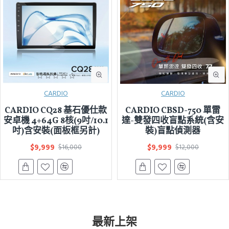
CARDIO
CARDIO
CARDIO CQ28 基石優仕款
CARDIO CBSD-750 單雷
安卓機 4+64G 8核(9吋/10.1
達-雙發四收盲點系統(含安
吋)含安裝(面板框另計)
裝)盲點偵測器
$9,999
$9,999
$16,000
$12,000
最新上架