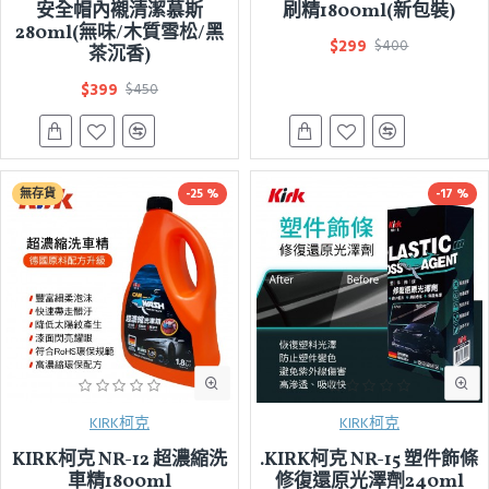
安全帽內襯清潔慕斯
刷精1800ml(新包裝)
280ml(無味/木質雪松/黑
$299
$400
茶沉香)
$399
$450
無存貨
-25 %
-17 %
KIRK柯克
KIRK柯克
KIRK柯克 NR-12 超濃縮洗
.KIRK柯克 NR-15 塑件飾條
車精1800ml
修復還原光澤劑240ml