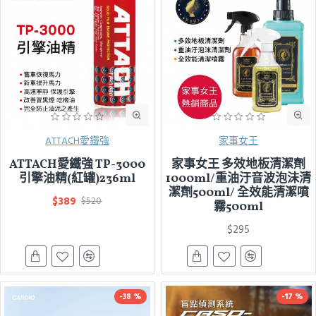
ATTACH愛鐵強
家事女王
ATTACH愛鐵強 TP-3000
家事女王 多效地板清潔劑
引擎油精(紅罐)236ml
1000ml/重油汙音波泡沫清
潔劑500ml/ 全效能清潔噴
$389
$520
霧500ml
$295
-38 %
-17 %