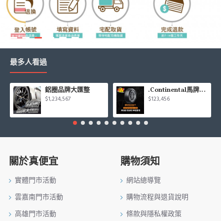
最多人看過
鋁圈品牌大匯整
.Continental馬牌CCK輪胎特價專區
$1,234,567
$123,456
關於真便宜
購物須知
實體門市活動
網站總導覽
雲嘉南門市活動
購物流程與退貨說明
高雄門市活動
條款與隱私權政策