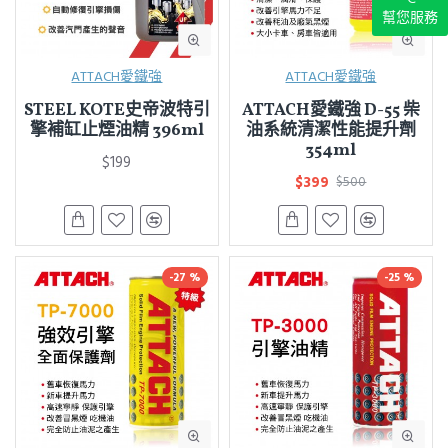
幫您服務
ATTACH愛鐵強
ATTACH愛鐵強
STEEL KOTE史帝波特引
ATTACH愛鐵強 D-55 柴
擎補缸止煙油精 396ml
油系統清潔性能提升劑
354ml
$199
$399
$500
-27 %
-25 %