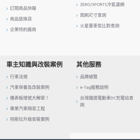
ZERO/SPORTS冷氣濾網
訂閱商品快報
雨刷尺寸查詢
商品退換貨
火星塞車型比對查詢
企業特約廠商
車主知識與改裝案例
其他服務
行車法規
品牌總覽
汽車保養及改裝案例
e-Tag服務說明
儀表板燈號大解密！
台灣國道電動車DC充電站查
詢
專業汽車隔音工程
特斯拉升級安裝實例