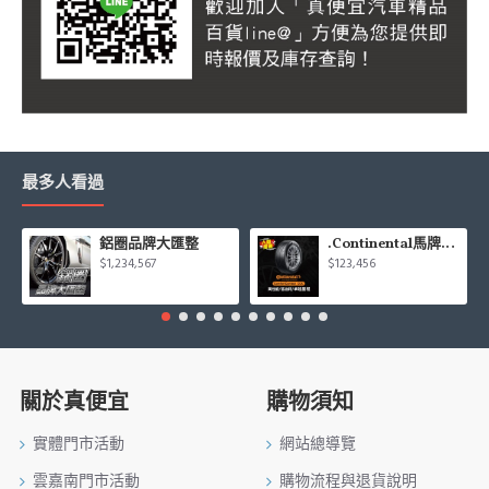
最多人看過
鋁圈品牌大匯整
.Continental馬牌CCK輪胎特價專區
$1,234,567
$123,456
關於真便宜
購物須知
實體門市活動
網站總導覽
雲嘉南門市活動
購物流程與退貨說明