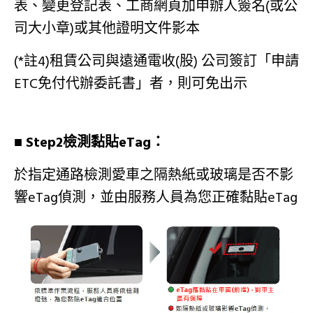
表、變更登記表、工商網頁加申辦人簽名(或公
司大小章)或其他證明文件影本
(*註4)租賃公司與遠通電收(股) 公司簽訂「申請
ETC免付代辦委託書」者，則可免出示
■ Step2檢測黏貼eTag：
於指定通路檢測愛車之隔熱紙或玻璃是否不影
響eTag偵測，並由服務人員為您正確黏貼eTag