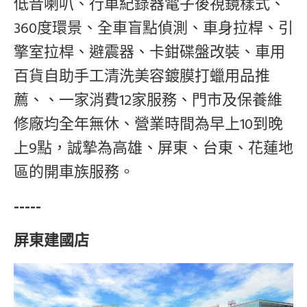
低音喇叭、行車紀錄器電子後視鏡樣式、
360度環景、全車盲點偵測、車身拉桿、引
擎室拉桿、避震器、卡鉗碟盤改裝、車用
百貨
自助手工清洗美容鍍膜打蠟用品推
薦、
、一家消費12家服務、門市及保養維
修廠均全年無休、營業時間為早上10到晚
上9點，誠摯為高雄、屏東、台東、花蓮地
區的開車族服務。
-----
屏東建國店