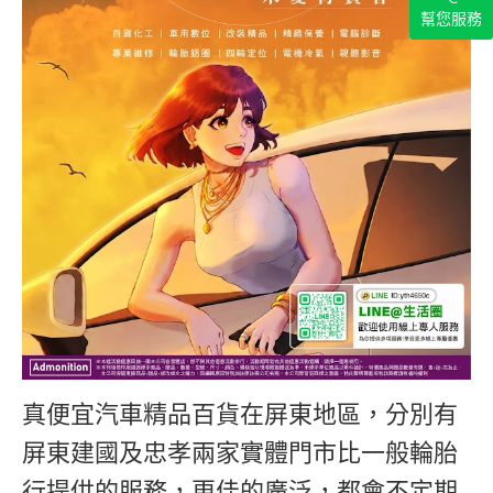
幫您服務
真便宜汽車精品百貨
在屏東地區，分別有
屏東建國及忠孝兩家實體門市
比一般輪胎
行提供的服務，更佳的廣泛
，都會不定期