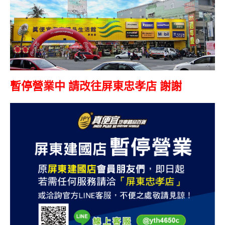
暫停營業中 請改往屏東忠孝店 謝謝