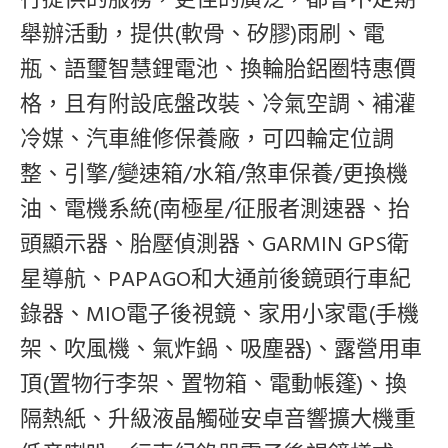
舉辦活動，提供(軟骨、矽膠)
雨刷、
電
瓶、語璽智慧鋰電池、
換輪胎鋁圈特惠價
格，且有附設底盤改裝、冷氣空調、補灌
冷媒、汽車維修保養廠，可四輪定位調
整、引擎/變速箱/水箱/煞車保養/更換機
油、電機系統(
南極星/征服者測速器
、
抬
頭顯示器、胎壓偵測器、
GARMIN GPS衛
星導航、PAPAGO和大通前後鏡頭行車紀
錄器、MIO電子後視鏡、
家用小家電(手機
架、吹風機、氣炸鍋、吸塵器)、露營用車
頂(置物行李架、置物箱、電動帳篷)、換
隔熱紙、
升級液晶觸碰安卓音響擴大機重