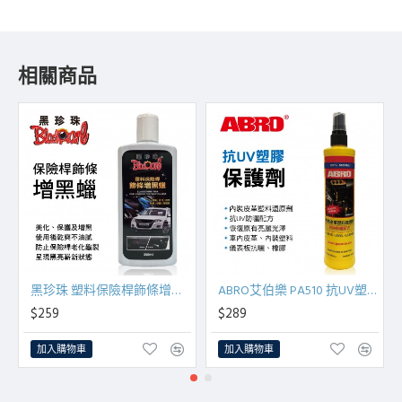
相關商品
黑珍珠 塑料保險桿飾條增黑蠟350ml
ABRO艾伯樂 PA510 抗UV塑膠保護劑296ml
$259
$289
加入購物車
加入購物車