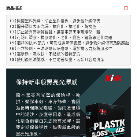
商品描述
(1)恢復塑料光澤、防止塑件變色、避免紫外線傷害

(2)提升塑料表面光澤，抗白化、抗老化、防褪色

(3)防止被有害物質侵蝕，讓愛車原黑重現煥然一新

(4)可防止塑膠、橡膠硬化、老化、變色、龜裂等老化問題

(5)獨特的抗UV配方，可形成透明保護膜，避免紫外線傷害及防腐蝕

(6)不含染劑、石油溶劑及研磨劑，增加抗污力及防潑水性

(7)高滲透、吸收快、不黏膩的獨特配方

(8)使用後無油膩感，不易附著灰塵、污垢且容易清潔