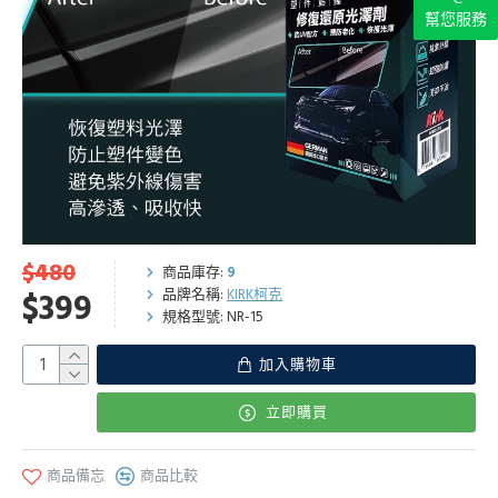
幫您服務
$480
商品庫存:
9
品牌名稱:
KIRK柯克
$399
規格型號:
NR-15
加入購物車
立即購買
商品備忘
商品比較