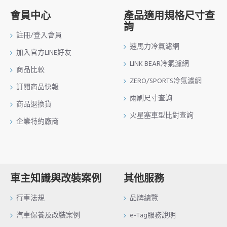
會員中心
產品適用規格尺寸查
詢
註冊/登入會員
速馬力冷氣濾網
加入官方LINE好友
LINK BEAR冷氣濾網
商品比較
ZERO/SPORTS冷氣濾網
訂閱商品快報
雨刷尺寸查詢
商品退換貨
火星塞車型比對查詢
企業特約廠商
車主知識與改裝案例
其他服務
行車法規
品牌總覽
汽車保養及改裝案例
e-Tag服務說明