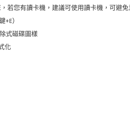
醒您，若您有讀卡機，建議可使用讀卡機，可避
鍵+E）
卸除式磁碟圖樣
格式化