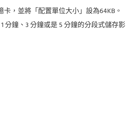
記憶卡，並將「配置單位大小」設為64KB。
分鐘、3 分鐘或是 5 分鐘的分段式儲存影