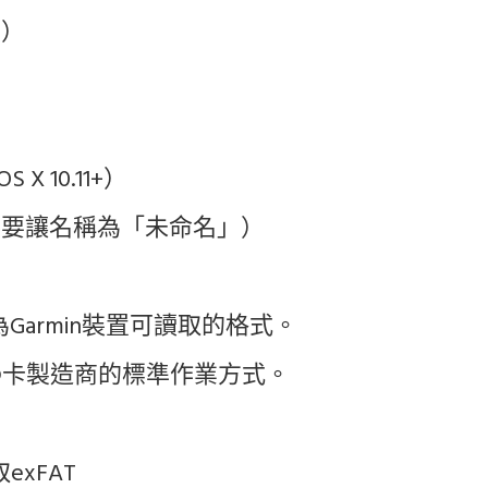
的）
 10.11+）
不要讓名稱為「未命名」）
為Garmin裝置可讀取的格式。
T是SD卡製造商的標準作業方式。
exFAT