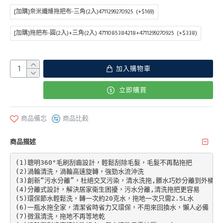
[加購]奈米纖維拖把布-三角(2入)4711299270925
(+$169)
[加購]拖把布-圓(2入)+三角(2入) 4711085384218+4711299270925
(+$338)
加入購物車
立即購買
商品備忘
商品比較
商品描述
(1)聰明360°毛刷刮齒設計，輕鬆刮除毛髮，毛髮不再黏拖把

(2)渦輪清洗，渦輪高速旋轉，強勁水流沖洗

(3)創新“污水分離”，杜絕交叉污染，清水洗拖,髒水巧妙分離到外桶

(4)分離式設計，解決居家衛生困擾，污水分離,清洗拖把更容易

(5)環保節水輕鬆洗，轉一次約20克水，拖地一次只需2.5L水

(6)一瓶水拖全家，清潔省時省力又環保，不用來回換水，懶人必備

(7)微濕清洗，拖地不再等地乾
