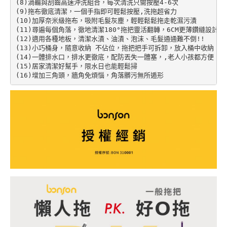
(8)渦輪與刮齒高速沖洗組合，每次清洗只需按壓4-6次

(9)拖布徹底清潔，一個手指即可輕鬆按壓,洗拖超省力

(10)加厚奈米級拖布，吸附毛髮灰塵，輕輕鬆鬆拖走乾濕污漬

(11)尋遍每個角落，徹地清潔180°拖把靈活翻轉，6CM更薄鑽縫設計

(12)適用各種地板，清潔水漬、油漬、泡沫、毛髮通通難不倒!!

(13)小巧桶身，隨意收納 不佔位，拖把把手可拆卸，放入桶中收納

(14)一體排水口，排水更徹底，配防丟失一體塞，,老人小孩都方便

(15)居家清潔好幫手，限水日也能輕鬆掃

(16)增加三角頭，牆角免煩惱，角落髒污無所遁形