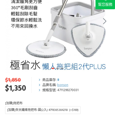
幫您服務
$1,850
商品庫存:
8
品牌名稱:
bonson
$1,350
規格型號:
4711299270031
[加購]拖把布
[加購]奈米纖維拖把布-圓(2入) 4711085384218
(+$169)