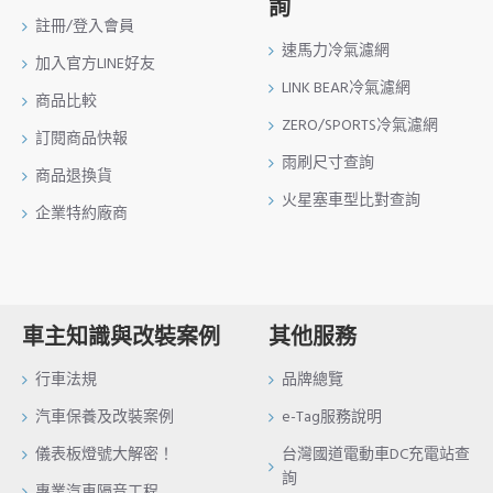
詢
註冊/登入會員
速馬力冷氣濾網
加入官方LINE好友
LINK BEAR冷氣濾網
商品比較
ZERO/SPORTS冷氣濾網
訂閱商品快報
雨刷尺寸查詢
商品退換貨
火星塞車型比對查詢
企業特約廠商
車主知識與改裝案例
其他服務
行車法規
品牌總覽
汽車保養及改裝案例
e-Tag服務說明
儀表板燈號大解密！
台灣國道電動車DC充電站查
詢
專業汽車隔音工程