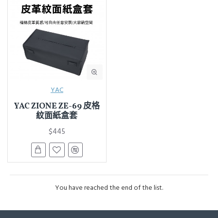
YAC
YAC ZIONE ZE-69 皮格
紋面紙盒套
$445
You have reached the end of the list.