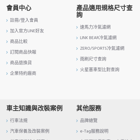
會員中心
產品適用規格尺寸查
詢
註冊/登入會員
速馬力冷氣濾網
加入官方LINE好友
LINK BEAR冷氣濾網
商品比較
ZERO/SPORTS冷氣濾網
訂閱商品快報
雨刷尺寸查詢
商品退換貨
火星塞車型比對查詢
企業特約廠商
車主知識與改裝案例
其他服務
行車法規
品牌總覽
汽車保養及改裝案例
e-Tag服務說明