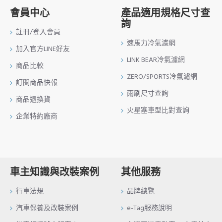
會員中心
產品適用規格尺寸查
詢
註冊/登入會員
速馬力冷氣濾網
加入官方LINE好友
LINK BEAR冷氣濾網
商品比較
ZERO/SPORTS冷氣濾網
訂閱商品快報
雨刷尺寸查詢
商品退換貨
火星塞車型比對查詢
企業特約廠商
車主知識與改裝案例
其他服務
行車法規
品牌總覽
汽車保養及改裝案例
e-Tag服務說明