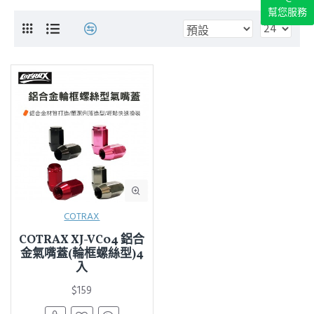
幫您服務
COTRAX
COTRAX XJ-VC04 鋁合
金氣嘴蓋(輪框螺絲型)4
入
$159