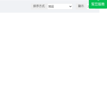
幫您服務
排序方式:
顯示: