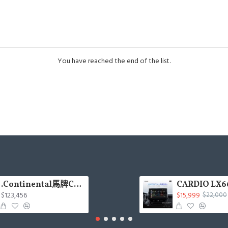
You have reached the end of the list.
.Continental馬牌CCK輪胎特價專區
$123,456
$15,999
$22,000