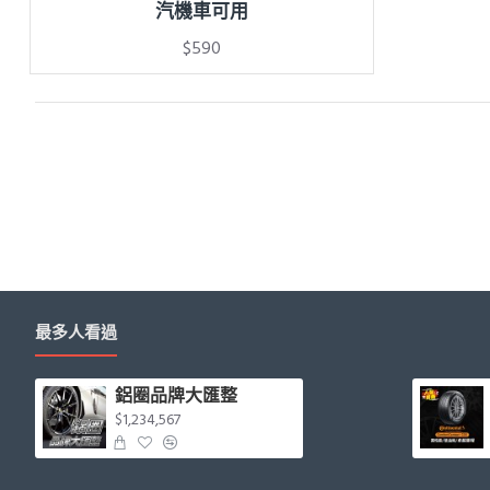
汽機車可用
$590
最多人看過
鋁圈品牌大匯整
$1,234,567