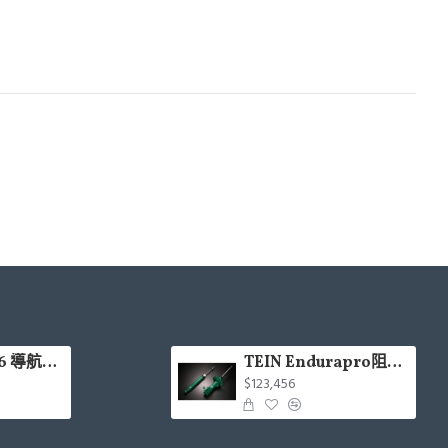
CARDIO LX66 導航Hi-Res款安卓機 4+64G 8核(9吋/10.1吋)含安裝(面板框另計)
TEIN Endurapro阻尼固定式原廠型避震器適用車型一覽表
$123,456