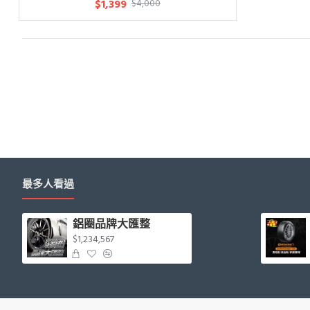
$1,399
$4,000
最多人看過
鋁圈品牌大匯整
$1,234,567