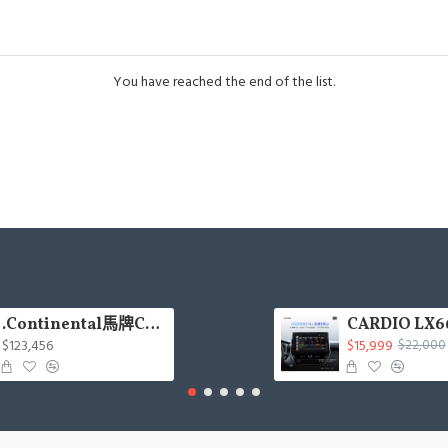
You have reached the end of the list.
.Continental馬牌CCK輪胎特價專區
$123,456
$15,999
$22,000