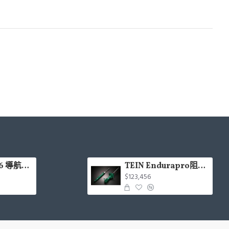
CARDIO LX66 導航Hi-Res款安卓機 4+64G 8核(9吋/10.1吋)含安裝(面板框另計)
TEIN Endurapro阻尼固定式原廠型避震器適用車型一覽表
$123,456