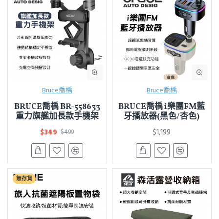
Bruce喬楀
Bruce喬楀
BRUCE喬楀 BR-558633
BRUCE喬楀 i樂團FM藍
重力旗艦加長款手機架
牙播放器(黑色/杏色)
$349
$1,199
$499
無存貨