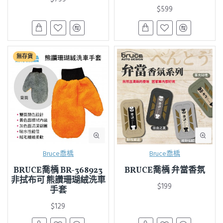
$599
無存貨
Bruce喬楀
Bruce喬楀
BRUCE喬楀 BR-368923
BRUCE喬楀 弁當香氛
非拭布可 熊讚珊瑚絨洗車
$199
手套
$129