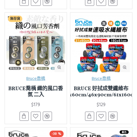
無存貨
Bruce喬楀
Bruce喬楀
BRUCE喬楀 織的風口香
BRUCE 好拭成雙纖維布
氛 二入
(31x60cm/46x90cm/61x160c
$179
$129
-30 %