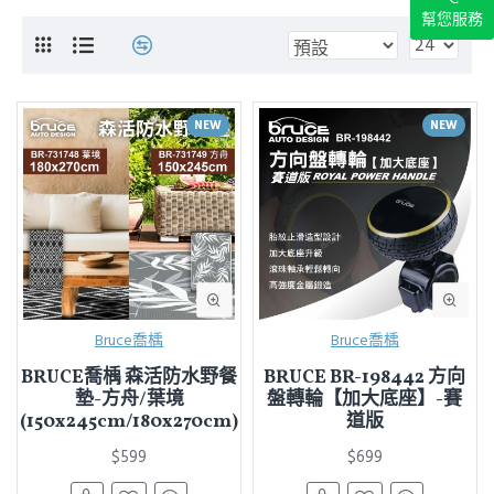
幫您服務
NEW
NEW
Bruce喬楀
Bruce喬楀
BRUCE喬楀 森活防水野餐
BRUCE BR-198442 方向
墊-方舟/葉境
盤轉輪【加大底座】-賽
(150x245cm/180x270cm)
道版
$599
$699