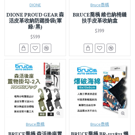
DIONE
Bruce喬楀
DIONE PROUD GEAR 森
BRUCE喬楀 維也納椅縫
活皮革收納防踢掛袋(軍
扶手皮革收納盒
綠/黑)
$399
$599
Bruce喬楀
Bruce喬楀
BRUCE喬楀 森活後座置
BRUCE喬楀 BR-112821 爆