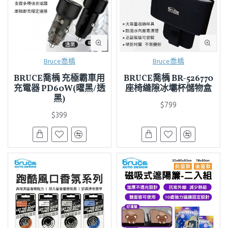
Bruce喬楀
Bruce喬楀
BRUCE喬楀 充極霸車用
BRUCE喬楀 BR-526770
充電器 PD60W(曜黑/透
座椅縫隙冰壩杯儲物盒
黑)
$799
$399