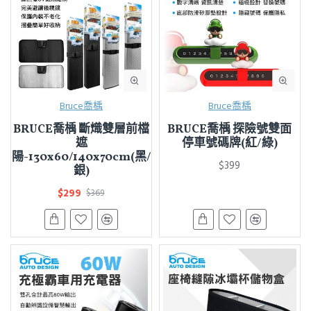
Bruce喬楀
Bruce喬楀
BRUCE喬楀 斷熾雙層前檔
BRUCE喬楀 探險號雙面
遮
停車號碼牌(紅/綠)
陽-130x60/140x70cm(黑/
$399
銀)
$299
$369