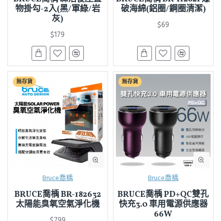
物掛勾-2入(黑/軍綠/岩
破海綿(鋁圈/鋼圈清潔)
灰)
$69
$179
無存貨
無存貨
Bruce喬楀
Bruce喬楀
BRUCE喬楀 BR-182632
BRUCE喬楀 PD+QC雙孔
太陽能臭氧空氣淨化機
快充3.0 車用電源供應器
66W
$799