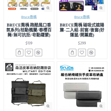
Bruce喬楀
Bruce喬楀
BRUCE喬楀 跑酷風口香
BRUCE喬楀 磁吸式遮陽
氛系列(桔動楓蘭/春櫻百
簾-二入組-前窗/後窗(好
舞/無可抗拒/皂動躍縈)
運鼠/開薰鹿)
$139
$299