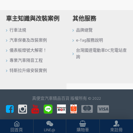
車主知識與改裝案例
其他服務
行車法規
品牌總覽
汽車保養及改裝案例
e-Tag服務說明
儀表板燈號大解密！
台灣國道電動車DC充電站查
詢
專業汽車隔音工程
特斯拉升級安裝實例
真便宜汽車精品百貨 版權所有 © 2022
回首頁
LINE@
購物車
來註冊