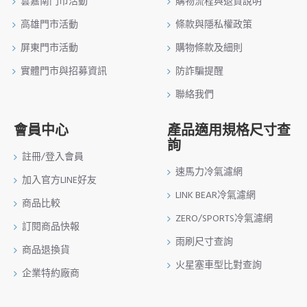
雲嘉南門市活動
購物流程與退貨說明
高雄門市活動
條款與隱私權政策
屏東門市活動
購物條款及細則
實體門市與招募資訊
防詐騙提醒
聯絡我們
會員中心
產品適用規格尺寸查
詢
註冊/登入會員
速馬力冷氣濾網
加入官方LINE好友
LINK BEAR冷氣濾網
商品比較
ZERO/SPORTS冷氣濾網
訂閱商品快報
雨刷尺寸查詢
商品退換貨
火星塞車型比對查詢
企業特約廠商