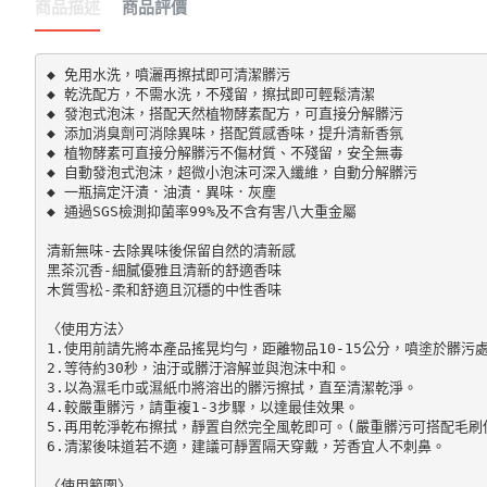
商品描述
商品評價
◆ 免用水洗，噴灑再擦拭即可清潔髒污

◆ 乾洗配方，不需水洗，不殘留，擦拭即可輕鬆清潔

◆ 發泡式泡沫，搭配天然植物酵素配方，可直接分解髒污

◆ 添加消臭劑可消除異味，搭配質感香味，提升清新香氛

◆ 植物酵素可直接分解髒污不傷材質、不殘留，安全無毒

◆ 自動發泡式泡沫，超微小泡沫可深入纖維，自動分解髒污

◆ 一瓶搞定汗漬．油漬．異味．灰塵 

◆ 通過SGS檢測抑菌率99%及不含有害八大重金屬

清新無味-去除異味後保留自然的清新感

黑茶沉香-細膩優雅且清新的舒適香味

木質雪松-柔和舒適且沉穩的中性香味

〈使用方法〉

1.使用前請先將本產品搖晃均勻，距離物品10-15公分，噴塗於髒污處
2.等待約30秒，油汙或髒汙溶解並與泡沫中和。

3.以為濕毛巾或濕紙巾將溶出的髒污擦拭，直至清潔乾淨。

4.較嚴重髒污，請重複1-3步驟，以達最佳效果。

5.再用乾淨乾布擦拭，靜置自然完全風乾即可。(嚴重髒污可搭配毛刷
6.清潔後味道若不適，建議可靜置隔天穿戴，芳香宜人不刺鼻。

〈使用範圍〉
