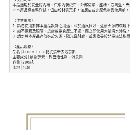
本品適用於安全帽內襯、汽車內裝絨布、外部清潔、座椅、方向盤、天篷
※本產品經完整測試，但由於材質眾多，如麂皮或非原色物品使用前，
〈注意事項〉

1.請勿使用於非本產品設計之用途，並於通風良好、遠離火源的環境下
2.如不慎觸及眼睛、皮膚或誤食產生不適，應立即使用大量清水沖洗，
3.請勿將本產品存放進於火源、陽光直射處，並應收妥於兒童無法取得
〈產品規格〉

品名│Aimee Life乾洗清新去污慕斯

主要成分│植物酵素、界面活性劑、消臭劑

容量│280ml

產地│台灣