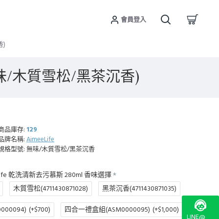
會員登入
香)
無味/木質雪松/黑茶沉香)
商品庫存:
129
品牌名稱:
AimeeLife
規格型號:
無味/木質雪松/黑茶沉香
Life 乾洗清新去污慕斯 280ml 香味選擇
木質雪松(4711430871028)
黑茶沉香(4711430871035)
00094)
(+$700)
四合一禮盒組(ASM0000095)
(+$1,000)
LINE@