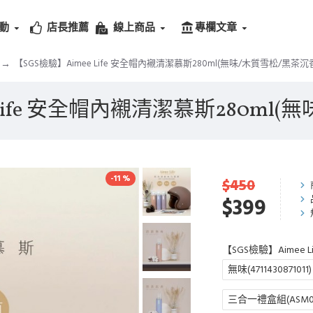
動
店長推薦
線上商品
專欄文章
【SGS檢驗】Aimee Life 安全帽內襯清潔慕斯280ml(無味/木質雪松/黑茶沉
 Life 安全帽內襯清潔慕斯280ml(
-11 %
$450
$399
【SGS檢驗】Aimee 
無味(4711430871011)
三合一禮盒組(ASM00