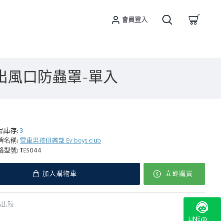
會員登入
椅下出風口防蟲罩-單入
品庫存:
3
牌名稱:
電車男孩俱樂部 Ev boys club
格型號:
TES044
加入購物車
立即購買
品比較
LINE@