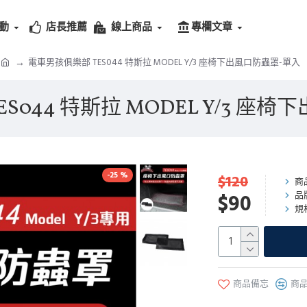
動
店長推薦
線上商品
專欄文章
電車男孩俱樂部 TES044 特斯拉 MODEL Y/3 座椅下出風口防蟲罩-單入
S044 特斯拉 MODEL Y/3 座
-25 %
$120
商
品
$90
規
商品備忘
商