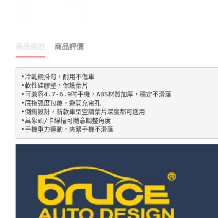
商品描述
商品評價
•冷軋鋼掛勾，耐用不傷車

•軟性硅膠墊，保護葉片

•可兼容4.7-6.9吋手機，ABS材質加厚，穩定不滑落

•底拖弧度包覆，避開充電孔

•倒鉤設計，新款車型空調葉片深度都可適用

•萬象頭/卡線槽可隨意調整角度
