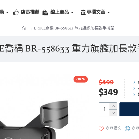
動
店長推薦
線上商品
專欄文章
BRUCE喬楀 BR-558633 重力旗艦加長款手機架
CE喬楀 BR-558633 重力旗艦加長
-30 %
$499
$349
商品備忘
商