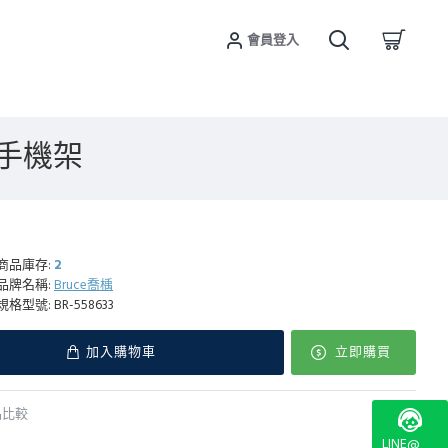
會員登入
款手機架
商品庫存:
2
品牌名稱:
Bruce喬楀
規格型號:
BR-558633
加入購物車
立即購買
品比較
LINE@