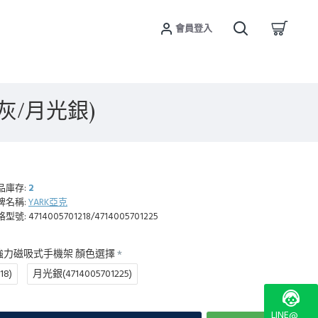
會員登入
灰/月光銀)
品庫存:
2
牌名稱:
YARK亞克
格型號:
4714005701218/4714005701225
你強力磁吸式手機架 顏色選擇
18)
月光銀(4714005701225)
LINE@