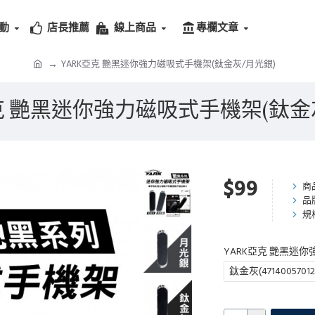
動
店長推薦
線上商品
專欄文章
YARK亞克 艷黑迷你強力磁吸式手機架(鈦金灰/月光銀)
克 艷黑迷你強力磁吸式手機架(鈦金
$99
商
品
規
YARK亞克 艷黑迷
鈦金灰(47140057012