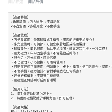
商品描述
商品評價
【產品特性】

✔角度調節 ✔強力磁吸 ✔不減訊號 

✔不占空間 ✔多種用途 ✔不傷手機 

【產品敘述】

‧方便又實用！艷黑磁吸式手機架，讓您的行車更加安心！

‧多角度旋轉，可調節，方便您觀看地圖或接聽電話！

‧磁吸設計，即貼即用，黏貼更加穩固，輕鬆裝卸手機，一秒完成！

‧強力磁力，牢牢固定手機，不會晃動或掉落！

‧鋅合金、高光電鍍、精緻高檔

‧不占空間，小巧便攜，可隨時使用！

‧可貼在任何平面表面，例如車上、桌上、牆面，適用各場合，家用、
‧不傷手機，磁力設計不會對手機造成任何損害！

‧經過嚴格檢測，不影響手機信號

‧強磁鐵正負排列形成閉合磁場

【使用方法】

1. 將手機架黏貼於內裝上。

2. 將附贈磁鐵黏貼於手機背面，即可吸附。

【商品規格】

尺寸：7(H)x2(W)x1(D)cm
