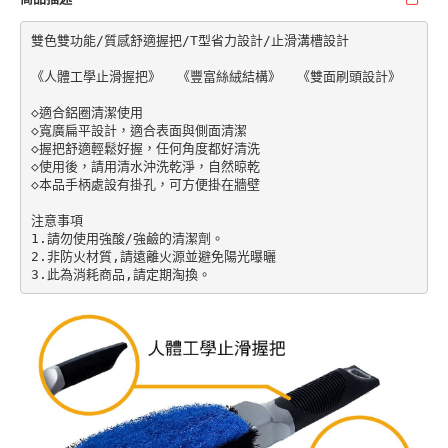
雙色雙功能/質感舒適握把/T型省力設計/止滑溝槽設計

《人體工學止滑握把》  《豐富絲絨結構》  《雙面刷頭設計》

◇適合鋁圈清潔使用

◇寬廣扁平設計，適合表面與側面清潔

◇握把舒適輕鬆好握，任何角度都好清洗

◇使用後，請用清水沖洗乾淨，自然晾乾

◇本品手柄處設有掛孔，可方便掛在牆壁

注意事項

1.請勿使用強酸/強鹼的清潔劑。

2.非防火材質,請遠離火源並避免陽光曝曬
