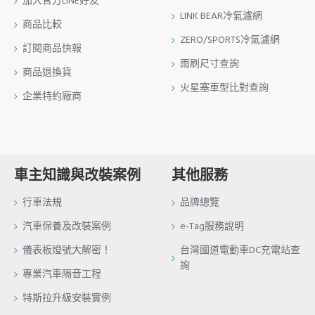
加入官方LINE好友
LINK BEAR冷氣濾網
商品比較
ZERO/SPORTS冷氣濾網
訂閱商品快報
雨刷尺寸查詢
商品退換貨
火星塞車型比對查詢
企業特約廠商
車主知識與改裝案例
其他服務
行車法規
品牌總覽
汽車保養及改裝案例
e-Tag服務說明
儀表板燈號大解密！
台灣國道電動車DC充電站查
詢
專業汽車隔音工程
特斯拉升級安裝實例