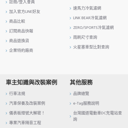
註冊/登入會員
速馬力冷氣濾網
加入官方LINE好友
LINK BEAR冷氣濾網
商品比較
ZERO/SPORTS冷氣濾網
訂閱商品快報
雨刷尺寸查詢
商品退換貨
火星塞車型比對查詢
企業特約廠商
車主知識與改裝案例
其他服務
行車法規
品牌總覽
汽車保養及改裝案例
e-Tag服務說明
儀表板燈號大解密！
台灣國道電動車DC充電站查
詢
專業汽車隔音工程