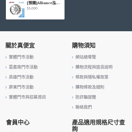
[預購]Alliance泓越 AVAS旋壓鋁圈輪框 AL834 17吋 5孔114.3/7.5J/ET38(銀車面)
$5,000
關於真便宜
購物須知
實體門市活動
網站總導覽
雲嘉南門市活動
購物流程與退貨說明
高雄門市活動
條款與隱私權政策
屏東門市活動
購物條款及細則
實體門市與招募資訊
防詐騙提醒
聯絡我們
會員中心
產品適用規格尺寸查
詢