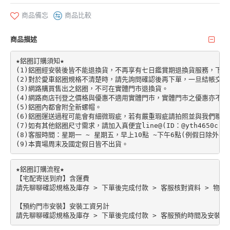
商品備忘
商品比較
商品描述
★鋁圈訂購須知★

(1)鋁圈經安裝後皆不能退換貨，不再享有七日鑑賞期退換貨服務，下單前請先加
(2)對於愛車鋁圈規格不清楚時，請先詢問確認後再下單，一旦結帳交易
(3)網路購買售出之鋁圈，不可在實體門市退換貨。

(4)網路商店刊登之價格與優惠不適用實體門市，實體門市之優惠亦不適
(5)鋁圈內都會附全新螺帽。

(6)鋁圈運送過程可能會有細微瑕疵，若有嚴重瑕疵請拍照並與我們聯絡。
(7)如有其他鋁圈尺寸需求，請加入真便宜line@(ID：@yth4650c)。

(8)客服時間：星期一 ~ 星期五，早上10點 ~下午6點(例假日除外)。

★鋁圈訂購流程★

【宅配寄送到府】含運費

請先聊聊確認規格及庫存 > 下單後完成付款 > 客服核對資料 > 物流配
【預約門市安裝】安裝工資另計
