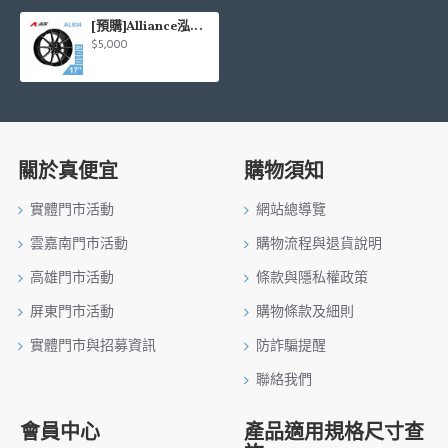
[預購]Alliance泓越 AVAS旋壓鋁圈輪框 AL834 17吋 5孔108/7.5J/ET38(黑底亮面)
$5,000
關於真便宜
購物須知
實體門市活動
網站總導覽
雲嘉南門市活動
購物流程與退貨說明
高雄門市活動
條款與隱私權政策
屏東門市活動
購物條款及細則
實體門市與招募資訊
防詐騙提醒
聯絡我們
會員中心
產品適用規格尺寸查