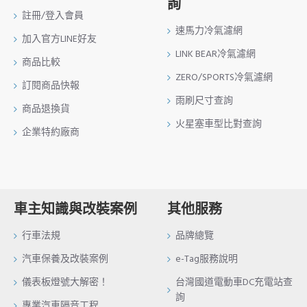
詢
註冊/登入會員
速馬力冷氣濾網
加入官方LINE好友
LINK BEAR冷氣濾網
商品比較
ZERO/SPORTS冷氣濾網
訂閱商品快報
雨刷尺寸查詢
商品退換貨
火星塞車型比對查詢
企業特約廠商
車主知識與改裝案例
其他服務
行車法規
品牌總覽
汽車保養及改裝案例
e-Tag服務說明
儀表板燈號大解密！
台灣國道電動車DC充電站查
詢
專業汽車隔音工程