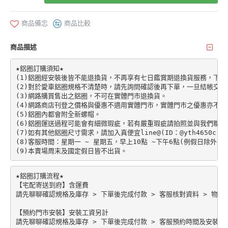
商品備忘
商品比較
商品描述
★鋁圈訂購須知★

(1)鋁圈經安裝後皆不能退換貨，不再享有七日鑑賞期退換貨服務，下單前請先加
(2)對於愛車鋁圈規格不清楚時，請先詢問確認後再下單，一旦結帳交易
(3)網路購買售出之鋁圈，不可在實體門市退換貨。

(4)網路商店刊登之價格與優惠不適用實體門市，實體門市之優惠亦不適
(5)鋁圈內都會附全新螺帽。

(6)鋁圈運送過程可能會有細微瑕疵，若有嚴重瑕疵請拍照並與我們聯絡。
(7)如有其他鋁圈尺寸需求，請加入真便宜line@(ID：@yth4650c)。

(8)客服時間：星期一 ~ 星期五，早上10點 ~下午6點(例假日除外)。

★鋁圈訂購流程★

【宅配寄送到府】含運費

請先聊聊確認規格及庫存 > 下單後完成付款 > 客服核對資料 > 物流配
【預約門市安裝】安裝工資另計
