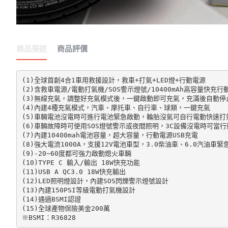
商品描述
商品評價
(1)全球首創4合1車用救援設計，救車+打氣+LED燈+行動電源

(2)含救車電源/電動打氣機/SOS警示燈號/10400mAh高容量快充行動
(3)無線充氣，調整好充氣模式後，一鍵啟動即可充氣，充滿後自動停止
(4)內建4種充氣模式，汽車、摩托車、自行車、球類，一鍵充氣

(5)車輛電池沒電時可進行電池緊急啟動，輪胎沒氣可自行電動快速打氣
(6)車輛故障時可使用SOS燈號警示或夜間照明，3C設備沒電時可當行
(7)內建10400mah電池容量，超大容量，行動電源USB充電

(8)強大電流1000A，支援12V電池車型，3.0柴油車、6.0汽油車緊
(9)-20~60度都可強力啟動熄火車輛

(10)TYPE C 輸入/輸出 18W快充功能

(11)USB A QC3.0 18W快充輸出

(12)LED照明燈設計，內建SOS閃爍警示燈號設計

(13)內建150PSI等級電動打氣機設計

(14)通過BSMI認證

(15)全球產物保險美金200萬

※BSMI：R36828