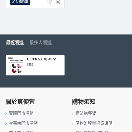
加入購物車
最近看過
最多人看過
COTRAX XJ-VC04 鋁合金氣嘴蓋(輪框螺絲型)4入
$159
關於真便宜
購物須知
實體門市活動
網站總導覽
雲嘉南門市活動
購物流程與退貨說明