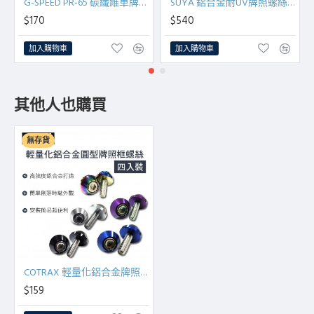
G-SPEED PR-65 碳纖維車牌螺絲裝飾蓋(4入)
SUYA 鋁合金耐UV牌照螺絲(全彩鈦/全黑)汽機車可用
$170
$540
加入購物車
加入購物車
其他人也購買
無存貨
COTRAX 輕量化鋁合金牌照框螺絲(4入)圓型
$159