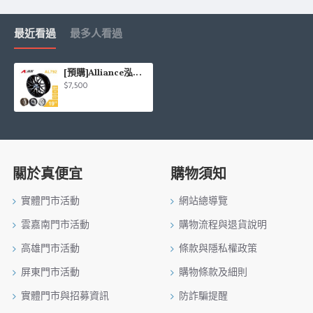
最近看過
最多人看過
[預購]Alliance泓越 AVAS旋壓鋁圈輪框 AL792 19吋 5孔108/8.5J/ET43
$7,500
關於真便宜
購物須知
實體門市活動
網站總導覽
雲嘉南門市活動
購物流程與退貨說明
高雄門市活動
條款與隱私權政策
屏東門市活動
購物條款及細則
實體門市與招募資訊
防詐騙提醒