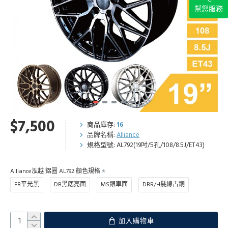
幫您服務
$7,500
商品庫存:
16
品牌名稱:
Alliance
規格型號:
AL792(19吋/5孔/108/8.5J/ET43)
Alliance泓越 鋁圈 AL792 顏色規格
FB平光黑
DB黑底亮面
MS銀車面
DBR/H髮線古銅
加入購物車