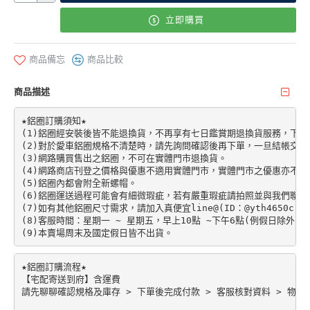
立即購買
商品備忘
商品比較
商品描述
★鋁圈訂購須知★

(1)鋁圈經安裝後皆不能退換貨，不再享有七日鑑賞期退換貨服務，下單前請先加
(2)對於愛車鋁圈規格不清楚時，請先詢問確認後再下單，一旦結帳交易
(3)網路購買售出之鋁圈，不可在實體門市退換貨。

(4)網路商店刊登之價格與優惠不適用實體門市，實體門市之優惠亦不適
(5)鋁圈內都會附全新螺帽。

(6)鋁圈運送過程可能會有細微瑕疵，若有嚴重瑕疵請拍照並與我們聯絡。
(7)如有其他鋁圈尺寸需求，請加入真便宜line@(ID：@yth4650c)。

(8)客服時間：星期一 ~ 星期五，早上10點 ~下午6點(例假日除外)。

★鋁圈訂購流程★

【宅配寄送到府】含運費

請先聊聊確認規格及庫存 > 下單後完成付款 > 客服核對資料 > 物流配