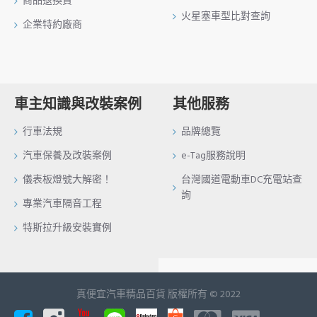
商品退換貨
火星塞車型比對查詢
企業特約廠商
車主知識與改裝案例
其他服務
行車法規
品牌總覽
汽車保養及改裝案例
e-Tag服務說明
儀表板燈號大解密！
台灣國道電動車DC充電站查
詢
專業汽車隔音工程
特斯拉升級安裝實例
真便宜汽車精品百貨 版權所有 © 2022