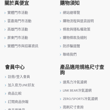
關於真便宜
購物須知
實體門市活動
網站總導覽
雲嘉南門市活動
購物流程與退貨說明
高雄門市活動
條款與隱私權政策
屏東門市活動
購物條款及細則
實體門市與招募資訊
防詐騙提醒
聯絡我們
會員中心
產品適用規格尺寸查
詢
註冊/登入會員
速馬力冷氣濾網
加入官方LINE好友
LINK BEAR冷氣濾網
商品比較
ZERO/SPORTS冷氣濾網
訂閱商品快報
雨刷尺寸查詢