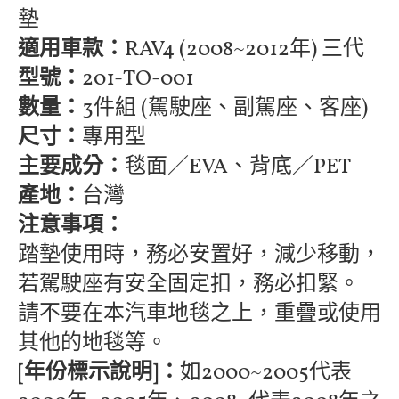
墊
適用車款：
RAV4 (2008~2012年) 三代
型號：
201-TO-001
數量：
3件組 (駕駛座、副駕座、客座)
尺寸：
專用型
主要成分：
毯面／EVA、背底／PET
產地：
台灣
注意事項：
踏墊使用時，務必安置好，減少移動，
若駕駛座有安全固定扣，務必扣緊。
請不要在本汽車地毯之上，重疊或使用
其他的地毯等。
[年份標示說明]：
如2000~2005代表