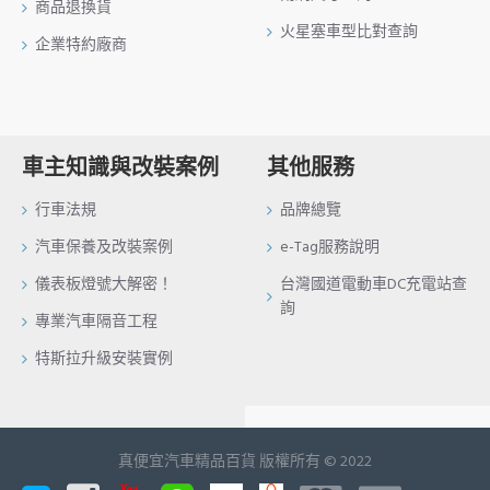
商品退換貨
火星塞車型比對查詢
企業特約廠商
車主知識與改裝案例
其他服務
行車法規
品牌總覽
汽車保養及改裝案例
e-Tag服務說明
儀表板燈號大解密！
台灣國道電動車DC充電站查
詢
專業汽車隔音工程
特斯拉升級安裝實例
真便宜汽車精品百貨 版權所有 © 2022