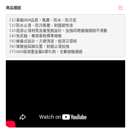
商品描述
(1)車廠OEM品質，集塵、防水、防污泥

(2)防水止滑、防污集塵、耐磨韌性佳

(3)底部止滑材質及魔鬼氈設計，加強四周邊緣穩固不滑動

(4)免剪裁，專用車款標準規格

(5)蜂巢式設計，方便清潔，經濟又環保

(6)駕駛座踩踏位置，耐磨止滑加強

(7)SGS檢測重金屬&塑化劑，全數檢驗通過