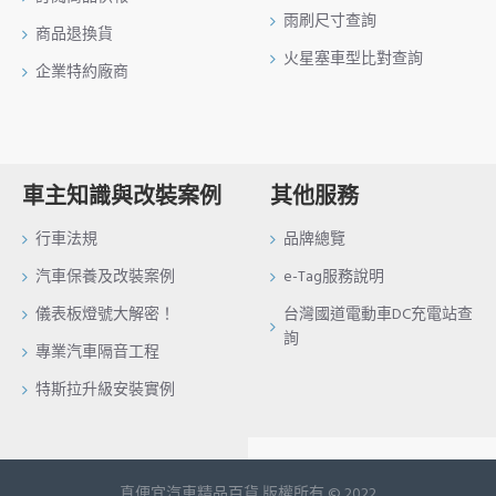
雨刷尺寸查詢
商品退換貨
火星塞車型比對查詢
企業特約廠商
車主知識與改裝案例
其他服務
行車法規
品牌總覽
汽車保養及改裝案例
e-Tag服務說明
儀表板燈號大解密！
台灣國道電動車DC充電站查
詢
專業汽車隔音工程
特斯拉升級安裝實例
真便宜汽車精品百貨 版權所有 © 2022