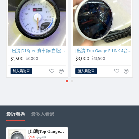
[出清]D1 Spec 賽車錶(白版)60mm電壓錶
[出清]Top Gauge E-LINK 4合1(OBDII)多功能儀錶60mm(VAG車系)
$1,500
$3,000
$3,000
$13,500
加入購物車
加入購物車
最近看過
最多人看過
[出清]Top Gauge賽車錶(紅藍雙色白底)60mm油溫錶
$999
$3,300