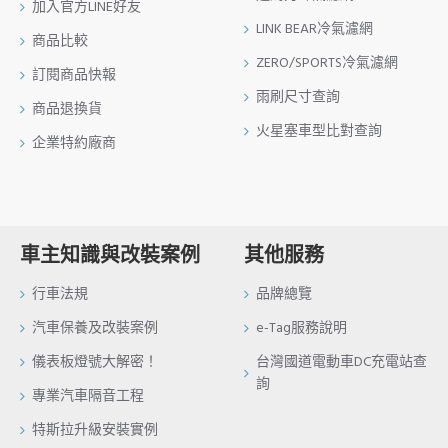
加入官方LINE好友
LINK BEAR冷氣濾網
商品比較
ZERO/SPORTS冷氣濾網
訂閱商品快報
雨刷尺寸查詢
商品退換貨
火星塞車型比對查詢
企業特約廠商
車主知識與改裝案例
其他服務
行車法規
品牌總覽
汽車保養及改裝案例
e-Tag服務說明
儀表板燈號大解密！
台灣國道電動車DC充電站查
詢
專業汽車隔音工程
特斯拉升級安裝實例