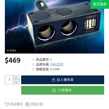
幫您服務
$469
商品庫存:
1
品牌名稱:
YARK亞克
規格型號:
V-5741
加入購物車
立即購買
商品備忘
商品比較