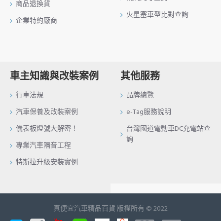
商品退換貨
火星塞車型比對查詢
企業特約廠商
車主知識與改裝案例
其他服務
行車法規
品牌總覽
汽車保養及改裝案例
e-Tag服務說明
儀表板燈號大解密！
台灣國道電動車DC充電站查
詢
專業汽車隔音工程
特斯拉升級安裝實例
真便宜汽車精品百貨 版權所有 © 2022