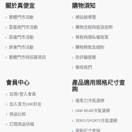
關於真便宜
購物須知
實體門市活動
網站總導覽
雲嘉南門市活動
購物流程與退貨說明
高雄門市活動
條款與隱私權政策
屏東門市活動
購物條款及細則
實體門市與招募資訊
防詐騙提醒
聯絡我們
會員中心
產品適用規格尺寸查
詢
註冊/登入會員
速馬力冷氣濾網
加入官方LINE好友
LINK BEAR冷氣濾網
商品比較
ZERO/SPORTS冷氣濾網
訂閱商品快報
雨刷尺寸查詢