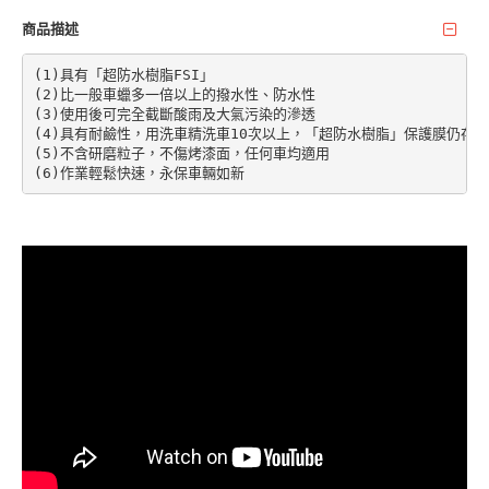
商品描述
(1)具有「超防水樹脂FSI」

(2)比一般車蠟多一倍以上的撥水性、防水性

(3)使用後可完全截斷酸雨及大氣污染的滲透

(4)具有耐鹼性，用洗車精洗車10次以上，「超防水樹脂」保護膜仍存在

(5)不含研磨粒子，不傷烤漆面，任何車均適用

(6)作業輕鬆快速，永保車輛如新