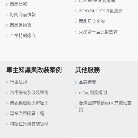
LINK BEAR冷氣濾網
商品比較
ZERO/SPORTS冷氣濾網
訂閱商品快報
雨刷尺寸查詢
商品退換貨
火星塞車型比對查詢
企業特約廠商
車主知識與改裝案例
其他服務
行車法規
品牌總覽
汽車保養及改裝案例
e-Tag服務說明
儀表板燈號大解密！
台灣國道電動車DC充電站查
詢
專業汽車隔音工程
特斯拉升級安裝實例