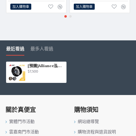
加入購物車
加入購物車
最近看過
最多人看過
[預購]Alliance泓越 AVAS旋壓鋁圈輪框 AL792 19吋 5孔114.3/8.5J/ET35
$7,500
關於真便宜
購物須知
實體門市活動
網站總導覽
雲嘉南門市活動
購物流程與退貨說明