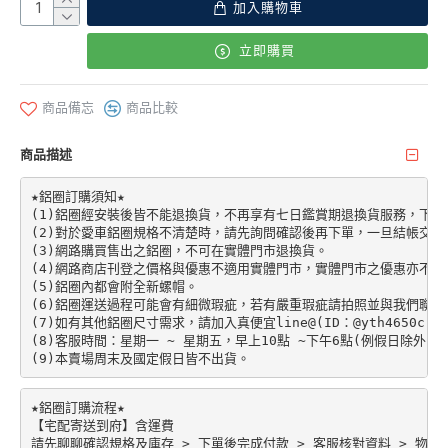
加入購物車
立即購買
商品備忘
商品比較
商品描述
★鋁圈訂購須知★

(1)鋁圈經安裝後皆不能退換貨，不再享有七日鑑賞期退換貨服務，下單前請先加
(2)對於愛車鋁圈規格不清楚時，請先詢問確認後再下單，一旦結帳交易
(3)網路購買售出之鋁圈，不可在實體門市退換貨。

(4)網路商店刊登之價格與優惠不適用實體門市，實體門市之優惠亦不適
(5)鋁圈內都會附全新螺帽。

(6)鋁圈運送過程可能會有細微瑕疵，若有嚴重瑕疵請拍照並與我們聯絡。
(7)如有其他鋁圈尺寸需求，請加入真便宜line@(ID：@yth4650c)。

(8)客服時間：星期一 ~ 星期五，早上10點 ~下午6點(例假日除外)。

★鋁圈訂購流程★

【宅配寄送到府】含運費

請先聊聊確認規格及庫存 > 下單後完成付款 > 客服核對資料 > 物流配