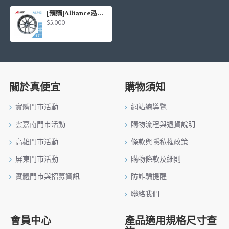
[預購]Alliance泓越 AVAS旋壓鋁圈輪框 AL742 17吋 5孔114.3/7.5J/ET38(平光深灰)
$5,000
關於真便宜
購物須知
實體門市活動
網站總導覽
雲嘉南門市活動
購物流程與退貨說明
高雄門市活動
條款與隱私權政策
屏東門市活動
購物條款及細則
實體門市與招募資訊
防詐騙提醒
聯絡我們
會員中心
產品適用規格尺寸查