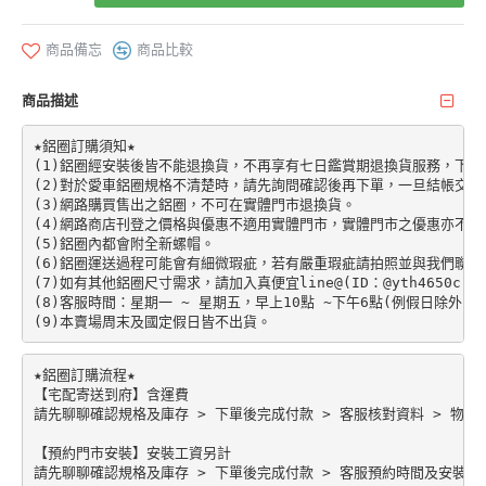
商品備忘
商品比較
商品描述
★鋁圈訂購須知★

(1)鋁圈經安裝後皆不能退換貨，不再享有七日鑑賞期退換貨服務，下單前請先加
(2)對於愛車鋁圈規格不清楚時，請先詢問確認後再下單，一旦結帳交易
(3)網路購買售出之鋁圈，不可在實體門市退換貨。

(4)網路商店刊登之價格與優惠不適用實體門市，實體門市之優惠亦不適
(5)鋁圈內都會附全新螺帽。

(6)鋁圈運送過程可能會有細微瑕疵，若有嚴重瑕疵請拍照並與我們聯絡。
(7)如有其他鋁圈尺寸需求，請加入真便宜line@(ID：@yth4650c)。

(8)客服時間：星期一 ~ 星期五，早上10點 ~下午6點(例假日除外)。

★鋁圈訂購流程★

【宅配寄送到府】含運費

請先聊聊確認規格及庫存 > 下單後完成付款 > 客服核對資料 > 物流配
【預約門市安裝】安裝工資另計
