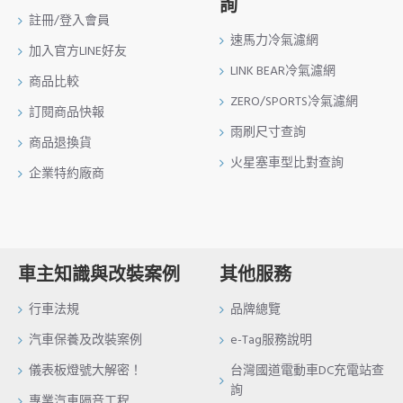
詢
註冊/登入會員
速馬力冷氣濾網
加入官方LINE好友
LINK BEAR冷氣濾網
商品比較
ZERO/SPORTS冷氣濾網
訂閱商品快報
雨刷尺寸查詢
商品退換貨
火星塞車型比對查詢
企業特約廠商
車主知識與改裝案例
其他服務
行車法規
品牌總覽
汽車保養及改裝案例
e-Tag服務說明
儀表板燈號大解密！
台灣國道電動車DC充電站查
詢
專業汽車隔音工程