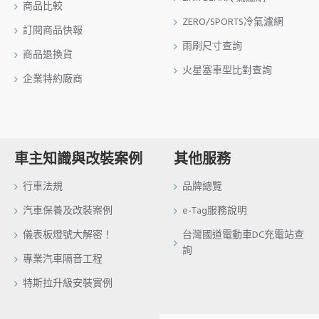
商品比較
ZERO/SPORTS冷氣濾網
訂閱商品快報
雨刷尺寸查詢
商品退換貨
火星塞車型比對查詢
企業特約廠商
車主知識與改裝案例
其他服務
行車法規
品牌總覽
汽車保養及改裝案例
e-Tag服務說明
儀表板燈號大解密！
台灣國道電動車DC充電站查
詢
專業汽車隔音工程
特斯拉升級安裝實例