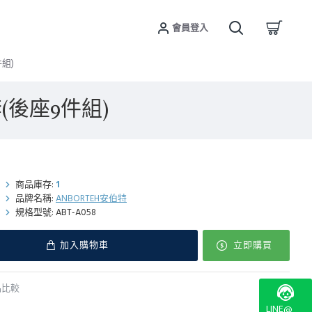
會員登入
件組)
套(後座9件組)
商品庫存:
1
品牌名稱:
ANBORTEH安伯特
規格型號:
ABT-A058
加入購物車
立即購買
品比較
LINE@