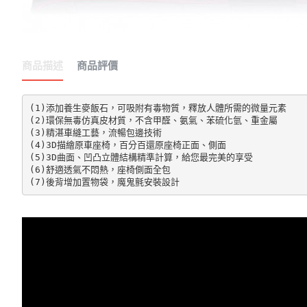
商品描述
商品評價
(1)添加養生麥飯石，可吸附有毒物質，釋放人體所需的微量元素

(2)環保無毒仿真皮材質，不含甲醛、氨氣、苯硫化氫、重金屬

(3)精湛車縫工藝，流暢包邊技術

(4)3D描繪原車座椅，百分百還原座椅正面、側面

(5)3D曲面、凹凸立體結構精準計算，給您最完美的享受

(6)舒適透氣不悶熱，座椅側面全包

(7)後背增加置物袋，魔鬼氈安裝設計