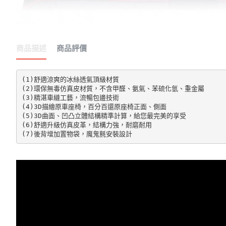
商品描述
商品評價
(1)舒適涼爽的冰絲透氣頂級材質

(2)環保無毒仿真皮材質，不含甲醛、氨氣、苯硫化氫、重金屬

(3)精湛車縫工藝，流暢包邊技術

(4)3D描繪原車座椅，百分百還原座椅正面、側面

(5)3D曲面、凹凸立體結構精準計算，給您最完美的享受

(6)舒適升級仿真皮革，結構力強，耐磨耐用

(7)後背增加置物袋，魔鬼氈安裝設計