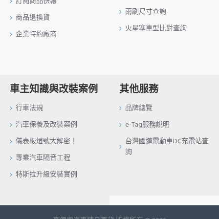
訂閱商品快報
雨刷尺寸查詢
商品退換貨
火星塞車型比對查詢
企業特約廠商
車主知識與改裝案例
其他服務
行車法規
品牌總覽
汽車保養及改裝案例
e-Tag服務說明
儀表板燈號大解密！
台灣國道電動車DC充電站查
詢
專業汽車隔音工程
特斯拉升級安裝實例