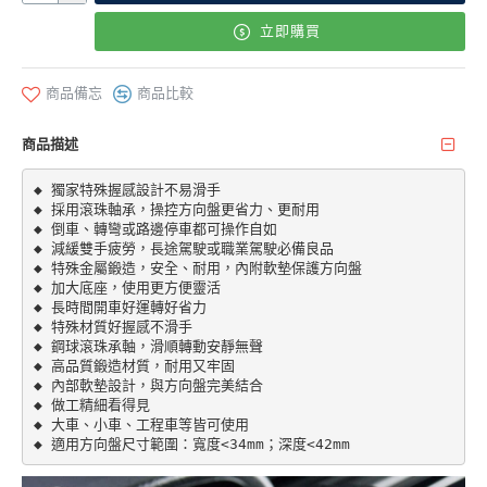
立即購買
商品備忘
商品比較
商品描述
◆ 獨家特殊握感設計不易滑手

◆ 採用滾珠軸承，操控方向盤更省力、更耐用

◆ 倒車、轉彎或路邊停車都可操作自如

◆ 減緩雙手疲勞，長途駕駛或職業駕駛必備良品

◆ 特殊金屬鍛造，安全、耐用，內附軟墊保護方向盤

◆ 加大底座，使用更方便靈活

◆ 長時間開車好運轉好省力

◆ 特殊材質好握感不滑手

◆ 鋼球滾珠承軸，滑順轉動安靜無聲

◆ 高品質鍛造材質，耐用又牢固

◆ 內部軟墊設計，與方向盤完美結合

◆ 做工精細看得見

◆ 大車、小車、工程車等皆可使用

◆ 適用方向盤尺寸範圍：寬度<34mm；深度<42mm