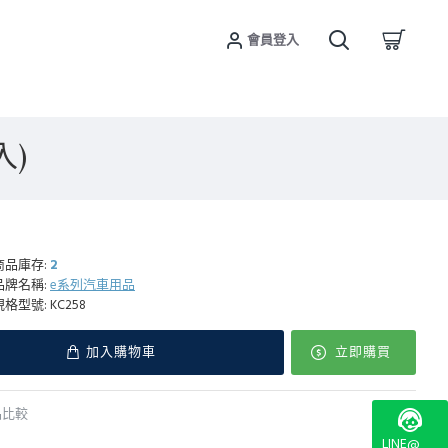
會員登入
入)
商品庫存:
2
品牌名稱:
e系列汽車用品
規格型號:
KC258
加入購物車
立即購買
品比較
LINE@