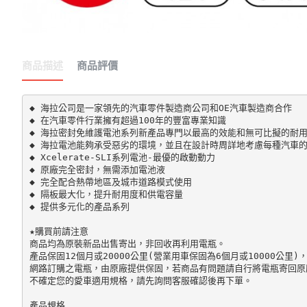
商品描述
商品評價
◆ 海拉公司是一家領先的汽車零件製造商公司和OE汽車製造商合作

◆ 在汽車零件行業擁有超過100年的豐富專業知識

◆ 海拉密封免維護電池系列新產品專門以最高的效能和無可比擬的耐用
◆ 海拉電池能夠承受惡劣的環境，並且在設計時周詳地考慮每種汽車的
◆ Xcelerate-SLI系列電池-最優的啟動動力

◆ 原廠完全密封，無需添加電池液

◆ 完全配合熱帶地區及城市道路模式使用

◆ 隔板最大化，提升耐用度和供電容量

◆ 提供多元化的產品系列

★購買前請注意

商品均為原裝新品出售寄出，非回收再利用電瓶。

產品保固12個月或20000公里(營業用車保固為6個月或10000公里)
網路訂購之電瓶，由原廠提供保固，若商品有問題請自行將電瓶寄回原廠
不確定您的愛車適用規格，請先詢問客服確認後再下單。

產品規格
