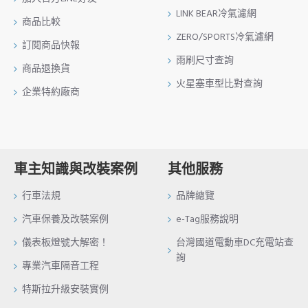
LINK BEAR冷氣濾網
商品比較
ZERO/SPORTS冷氣濾網
訂閱商品快報
雨刷尺寸查詢
商品退換貨
火星塞車型比對查詢
企業特約廠商
車主知識與改裝案例
其他服務
行車法規
品牌總覽
汽車保養及改裝案例
e-Tag服務說明
儀表板燈號大解密！
台灣國道電動車DC充電站查
詢
專業汽車隔音工程
特斯拉升級安裝實例