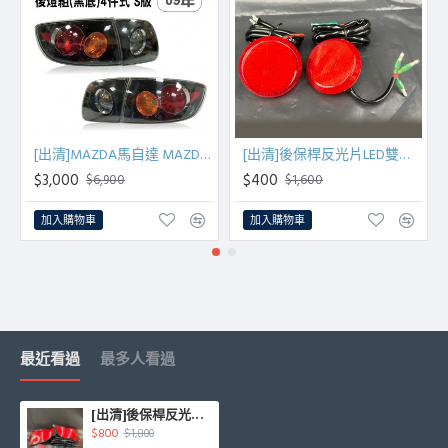
[出清]MAZDA馬自達 MAZDA 3 04-09年 後燈組(黑底)4件式 S版
[出清]後保桿反光片LED雙功能(TOYOTA ALTIS 2008)
$3,000
$400
$6,900
$1,600
加入購物車
加入購物車
最近看過
最多人看過
[出清]後保桿反光片LED-全紅/2段式(MAZDA 6)
$800
$1,800