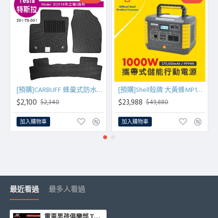
[預購]CARBUFF 蜂巢式防水車墊 Tesla Model 3(2019~)適用
[預購]Shell殼牌 大黃蜂MP1000 可攜式高容量儲能電源
$2,100
$23,988
$2,340
$49,880
加入購物車
加入購物車
最近看過
最多人看過
電車男孩俱樂部 TES024 特斯拉 MODEL Y 車用遮陽簾-5件組