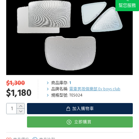
幫您服務
$1,300
商品庫存:
1
品牌名稱:
電車男孩俱樂部 Ev boys club
$1,180
規格型號:
TES024
加入購物車
立即購買