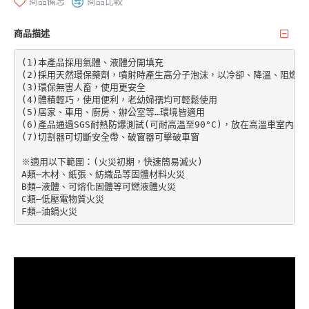
商品備忘
商品比較
商品描述
(1)本產品採用氣體、液體分開填充

(2)採用天然環保藥劑，噴射時產生高分子泡沫，以冷卻、降溫、阻燃、
(3)環保無害人畜，使用更安全

(4)體積輕巧，使用便利，老幼婦孺均可輕鬆使用

(5)居家、車用、廚房、辦公室等…環境皆適用

(6)產品通過SGS耐熱防爆測試(可耐高溫至90°C)，放在高溫車室內不
(7)切割器可切斷安全帶、破窗器可擊破車窗

※適用以下範圍：(火災初期，快速簡易滅火)

A類—木材、紙張、紡織品等固體材料火災

B類—液體、可熔化固體等可燃液體火災

C類—低壓電物質火災

F類—油鍋火災