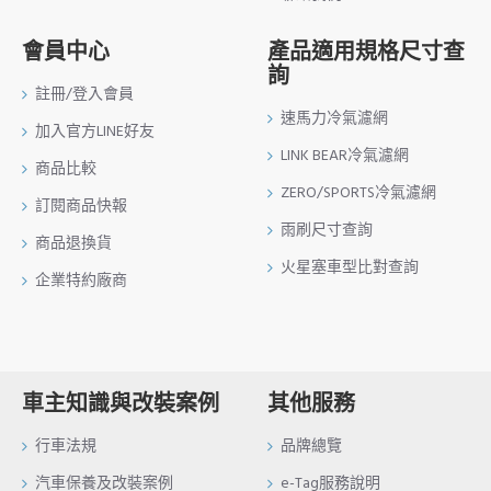
會員中心
產品適用規格尺寸查
詢
註冊/登入會員
速馬力冷氣濾網
加入官方LINE好友
LINK BEAR冷氣濾網
商品比較
ZERO/SPORTS冷氣濾網
訂閱商品快報
雨刷尺寸查詢
商品退換貨
火星塞車型比對查詢
企業特約廠商
車主知識與改裝案例
其他服務
行車法規
品牌總覽
汽車保養及改裝案例
e-Tag服務說明