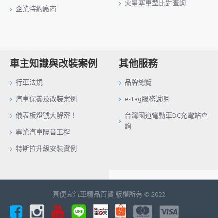
火星塞車型比對查詢
企業特約廠商
車主知識與改裝案例
其他服務
行車法規
品牌總覽
汽車保養及改裝案例
e-Tag服務說明
儀表板燈號大解密！
台灣國道電動車DC充電站查
詢
專業汽車隔音工程
特斯拉升級安裝實例
真便宜汽車精品百貨 版權所有 © 2022