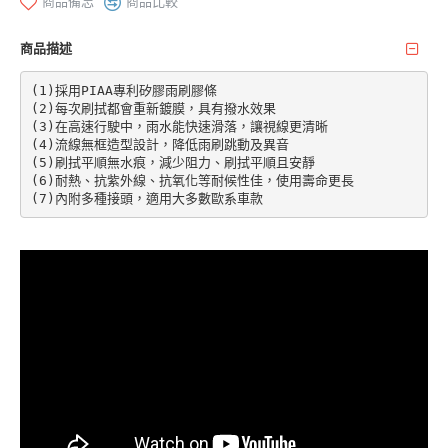
商品備忘
商品比較
商品描述
(1)採用PIAA專利矽膠雨刷膠條

(2)每次刷拭都會重新鍍膜，具有撥水效果

(3)在高速行駛中，雨水能快速滑落，讓視線更清晰

(4)流線無框造型設計，降低雨刷跳動及異音

(5)刷拭平順無水痕，減少阻力、刷拭平順且安靜

(6)耐熱、抗紫外線、抗氧化等耐候性佳，使用壽命更長

(7)內附多種接頭，適用大多數歐系車款