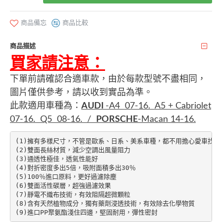
商品備忘
商品比較
商品描述
買家請注意：
下單前請確認合適車款
，由於每款型號不盡相同，
圖片僅供參考，請以收到實品為準。
此款適用車種為：
AUDI
-A4 07-16. A5 + Cabriolet
07-16. Q5 08-16. /
PORSCHE
-Macan 14-16.
(1)擁有多樣尺寸，不管是歐系、日系、美系車種，都不用擔心愛車找不
(2)雙面長絲材質，減少空調出風量阻力

(3)通透性極佳，透氣性能好

(4)對折密度多出5倍，吸附面積多出30％

(5)100％進口原料，更好過濾除塵

(6)雙面活性碳層，超強過濾效果

(7)靜電不織布技術，有效阻隔超微顆粒

(8)含有天然植物成分，獨有藥劑浸透技術，有效除去化學物質
