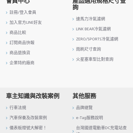
會員中心
產品適用規格尺寸查
詢
註冊/登入會員
速馬力冷氣濾網
加入官方LINE好友
LINK BEAR冷氣濾網
商品比較
ZERO/SPORTS冷氣濾網
訂閱商品快報
雨刷尺寸查詢
商品退換貨
火星塞車型比對查詢
企業特約廠商
車主知識與改裝案例
其他服務
行車法規
品牌總覽
汽車保養及改裝案例
e-Tag服務說明
儀表板燈號大解密！
台灣國道電動車DC充電站查