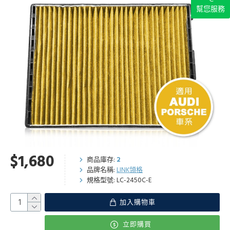
幫您服務
$1,680
商品庫存:
2
品牌名稱:
LINK領格
規格型號:
LC-2450C-E
加入購物車
立即購買