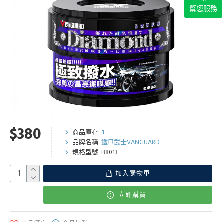
幫您服務
$380
商品庫存:
1
品牌名稱:
鐵甲武士VANGUARD
規格型號:
B8013
加入購物車
立即購買