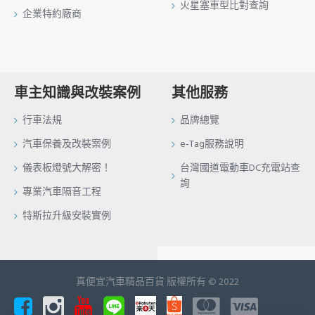
火星塞車型比對查詢
企業特約廠商
車主知識與改裝案例
其他服務
行車法規
品牌總覽
汽車保養及改裝案例
e-Tag服務說明
儀表板燈號大解密！
台灣國道電動車DC充電站查
詢
專業汽車隔音工程
特斯拉升級安裝實例
真便宜汽車精品百貨 版權所有 © 2022