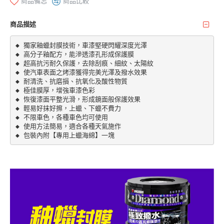
商品備忘
商品比較
商品描述
◆ 獨家釉蠟封膜技術，車漆堅硬閃耀深度光澤

◆ 高分子釉配方，能滲透漆孔形成保護膜

◆ 超高抗污耐久保護，去除刮痕、細紋、太陽紋

◆ 使汽車表面之烤漆獲得完美光澤及撥水效果

◆ 耐清洗、抗磨損、抗氧化及酸性物質

◆ 極佳膜厚，增強車漆色彩

◆ 恢復漆面平整光滑，形成鏡面般保護效果

◆ 輕易好抹好擦，上蠟、下蠟不費力

◆ 不限車色，各種車色均可使用

◆ 使用方法簡易，適合各種天氣施作

◆ 包裝內附【專用上蠟海綿】一塊