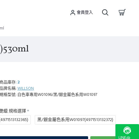
會員登入
ml
530ml
商品庫存:
2
品牌名稱:
WILLSON
規格型號:
白色車專用W01096/黑/銀金屬色系用W01097
增艷蠟 規格選擇
71513132365)
黑/銀金屬色系用W01097(4971513132372)
LINE@