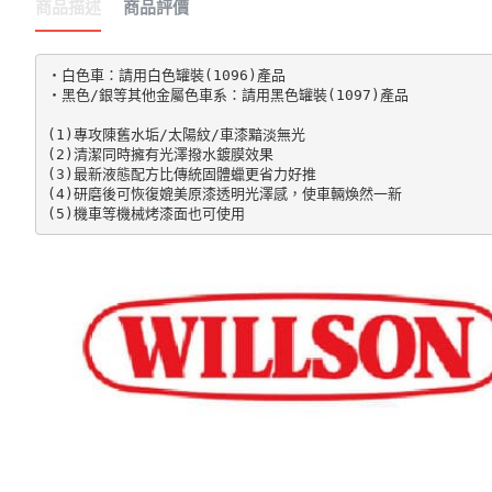
商品描述
商品評價
‧白色車：請用白色罐裝(1096)產品

‧黑色/銀等其他金屬色車系：請用黑色罐裝(1097)產品

(1)專攻陳舊水垢/太陽紋/車漆黯淡無光

(2)清潔同時擁有光澤撥水鍍膜效果

(3)最新液態配方比傳統固體蠟更省力好推

(4)研磨後可恢復媲美原漆透明光澤感，使車輛煥然一新

(5)機車等機械烤漆面也可使用