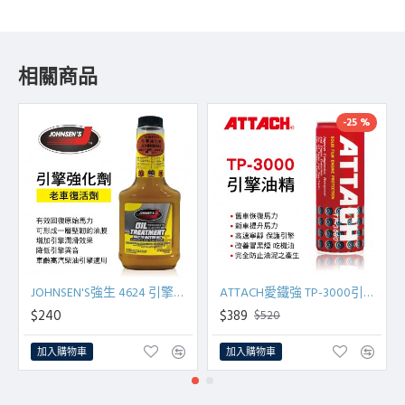
相關商品
-25 %
JOHNSEN'S強生 4624 引擎強化劑(老車復活劑)355ml
ATTACH愛鐵強 TP-3000引擎油精(紅罐)236ml
$240
$389
$520
加入購物車
加入購物車