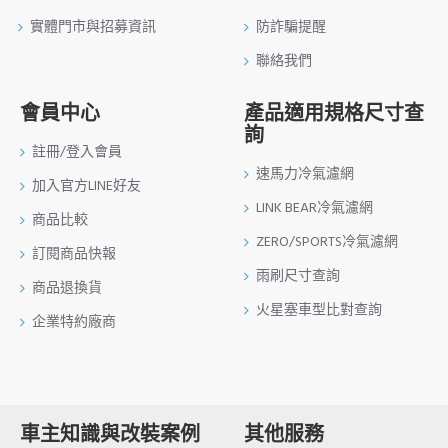
實體門市與招募資訊
防詐騙提醒
聯絡我們
會員中心
產品適用規格尺寸查
詢
註冊/登入會員
速馬力冷氣濾網
加入官方LINE好友
LINK BEAR冷氣濾網
商品比較
ZERO/SPORTS冷氣濾網
訂閱商品快報
雨刷尺寸查詢
商品退換貨
火星塞車型比對查詢
企業特約廠商
車主知識與改裝案例
其他服務