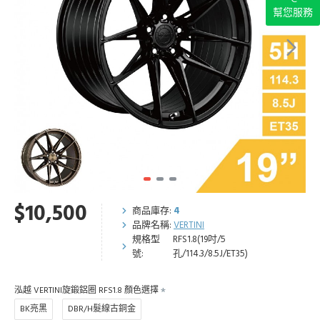
幫您服務
$10,500
商品庫存:
4
品牌名稱:
VERTINI
規格型
RFS1.8(19吋/5
號:
孔/114.3/8.5J/ET35)
泓越 VERTINI旋鍛鋁圈 RFS1.8 顏色選擇
BK亮黑
DBR/H髮線古銅金