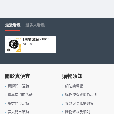
最近看過
最多人看過
[預購]泓越 VERTINI旋鍛鋁圈輪框 RFS1.8 19吋 5孔114.3/8.5J/ET35(黑/銅)
$10,500
關於真便宜
購物須知
實體門市活動
網站總導覽
雲嘉南門市活動
購物流程與退貨說明
高雄門市活動
條款與隱私權政策
屏東門市活動
購物條款及細則