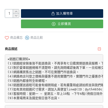
加入購物車
立即購買
商品備忘
商品比較
商品描述
★鋁圈訂購須知★

(1)鋁圈經安裝後皆不能退換貨，不再享有七日鑑賞期退換貨服務，下單前請先加
(2)對於愛車鋁圈規格不清楚時，請先詢問確認後再下單，一旦結帳交易
(3)網路購買售出之鋁圈，不可在實體門市退換貨。

(4)網路商店刊登之價格與優惠不適用實體門市，實體門市之優惠亦不適
(5)鋁圈內都會附全新螺帽。

(6)鋁圈運送過程可能會有細微瑕疵，若有嚴重瑕疵請拍照並與我們聯絡。
(7)如有其他鋁圈尺寸需求，請加入真便宜line@(ID：@yth4650c)。

(8)客服時間：星期一 ~ 星期五，早上10點 ~下午6點(例假日除外)。
