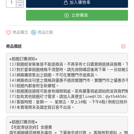
加入購物車
立即購買
商品備忘
商品比較
商品描述
★鋁圈訂購須知★

(1)鋁圈經安裝後皆不能退換貨，不再享有七日鑑賞期退換貨服務，下單前請先加
(2)對於愛車鋁圈規格不清楚時，請先詢問確認後再下單，一旦結帳交易
(3)網路購買售出之鋁圈，不可在實體門市退換貨。

(4)網路商店刊登之價格與優惠不適用實體門市，實體門市之優惠亦不適
(5)鋁圈內都會附全新螺帽。

(6)鋁圈運送過程可能會有細微瑕疵，若有嚴重瑕疵請拍照並與我們聯絡。
(7)如有其他鋁圈尺寸需求，請加入真便宜line@(ID：@yth4650c)。

(8)客服時間：星期一 ~ 星期五，早上10點 ~下午6點(例假日除外)。

★鋁圈訂購流程★

【宅配寄送到府】含運費

請先聊聊確認規格及庫存 > 下單後完成付款 > 客服核對資料 > 物流配