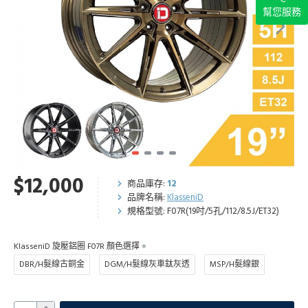
幫您服務
$12,000
商品庫存:
12
品牌名稱:
KlasseniD
規格型號:
F07R(19吋/5孔/112/8.5J/ET32)
KlasseniD 旋壓鋁圈 F07R 顏色選擇
DBR/H髮線古銅金
DGM/H髮線灰車鈦灰透
MSP/H髮線銀