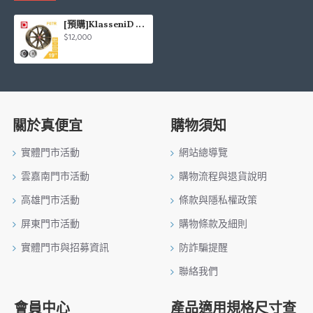
[預購]KlasseniD 旋壓鋁圈輪框 F07R 19吋 5孔112/8.5J/ET32(銅/灰/銀)
$12,000
關於真便宜
購物須知
實體門市活動
網站總導覽
雲嘉南門市活動
購物流程與退貨說明
高雄門市活動
條款與隱私權政策
屏東門市活動
購物條款及細則
實體門市與招募資訊
防詐騙提醒
聯絡我們
會員中心
產品適用規格尺寸查