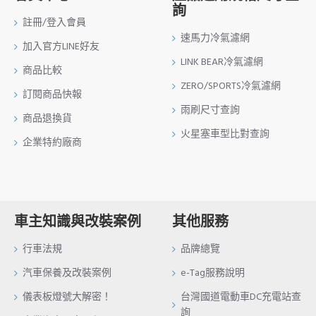
詢
註冊/登入會員
速馬力冷氣濾網
加入官方LINE好友
LINK BEAR冷氣濾網
商品比較
ZERO/SPORTS冷氣濾網
訂閱商品快報
雨刷尺寸查詢
商品退換貨
火星塞車型比對查詢
企業特約廠商
車主知識與改裝案例
其他服務
行車法規
品牌總覽
汽車保養及改裝案例
e-Tag服務說明
儀表板燈號大解密！
台灣國道電動車DC充電站查
詢